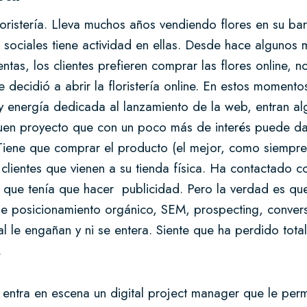
loristería. Lleva muchos años vendiendo flores en su ba
s sociales tiene actividad en ellas. Desde hace algunos
ntas, los clientes prefieren comprar las flores online, n
e decidió a abrir la floristería online. En estos moment
 y energía dedicada al lanzamiento de la web, entran a
uen proyecto que con un poco más de interés puede dar
Tiene que comprar el producto (el mejor, como siempre)
clientes que vienen a su tienda física. Ha contactado 
n que tenía que hacer publicidad. Pero la verdad es qu
de posicionamiento orgánico, SEM, prospecting, convers
al le engañan y ni se entera. Siente que ha perdido tota
.
ntra en escena un digital project manager que le permi