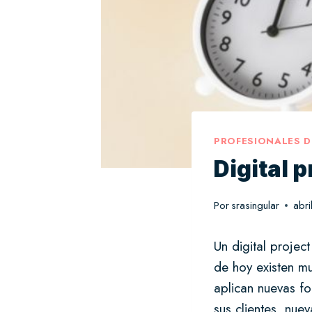
PROFESIONALES D
Digital 
Por
srasingular
abr
Un digital projec
de hoy existen mu
aplican nuevas f
sus clientes, nue