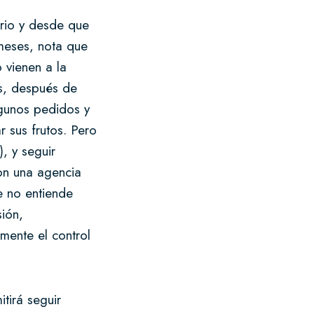
rrio y desde que
 meses, nota que
o vienen a la
os, después de
lgunos pedidos y
 sus frutos. Pero
, y seguir
con una agencia
e no entiende
ión,
lmente el control
tirá seguir