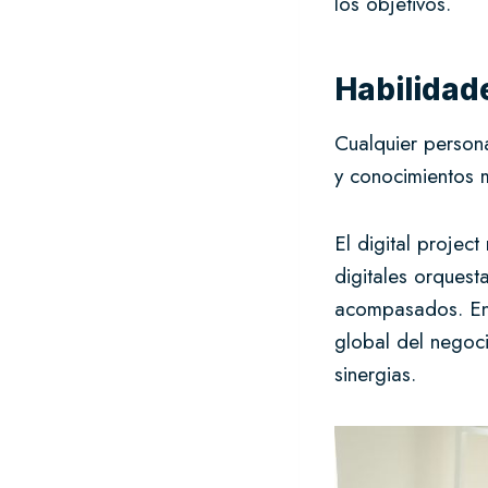
los objetivos.
Habilidad
Cualquier person
y conocimientos 
El digital projec
digitales orques
acompasados. Enti
global del negoci
sinergias.