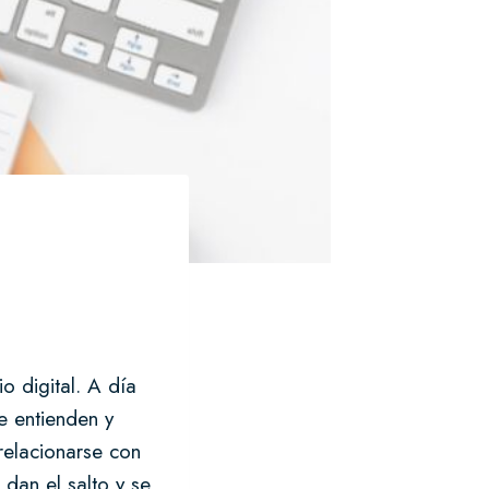
o digital. A día
e entienden y
relacionarse con
 dan el salto y se