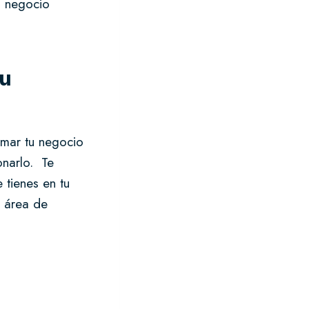
u negocio
tu
rmar tu negocio
onarlo. Te
 tienes en tu
u área de