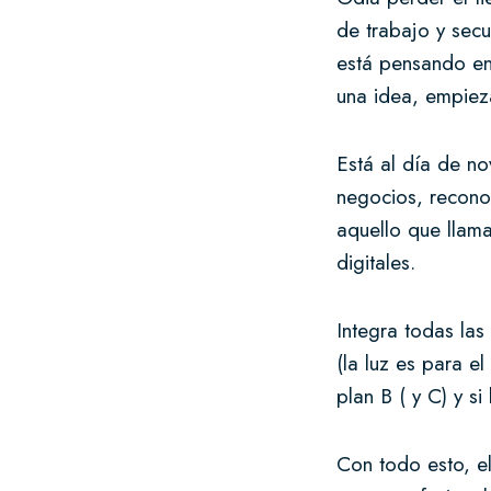
de trabajo y secu
está pensando en
una idea, empiez
Está al día de n
negocios, reconoc
aquello que llama
digitales.
Integra todas la
(la luz es para e
plan B ( y C) y s
Con todo esto, e