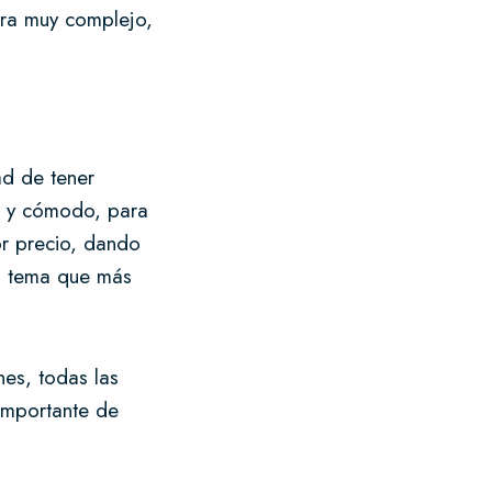
era muy complejo,
ad de tener
o y cómodo, para
or precio, dando
 o tema que más
nes, todas las
 importante de