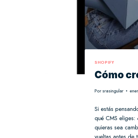
SHOPIFY
Cómo cre
Por
srasingular
ene
Si estás pensand
qué CMS eliges:
quieras sea cambi
vueltas antes de