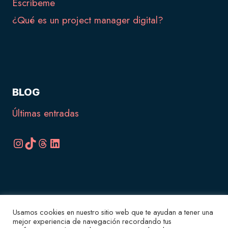
Escríbeme
¿Qué es un project manager digital?
BLOG
Últimas entradas
Instagram
TikTok
Threads
LinkedIn
Usamos cookies en nuestro sitio web que te ayudan a tener una
© 2026 Sra Singular
Experta en Shopify
♥️
E-
mejor experiencia de navegación recordando tus